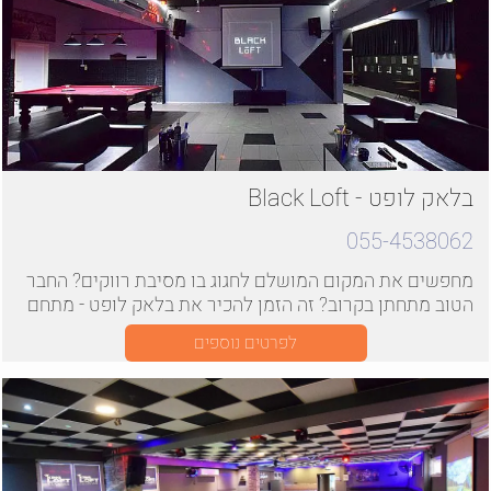
בלאק לופט - Black Loft
055-4538062
מחפשים את המקום המושלם לחגוג בו מסיבת רווקים? החבר
הטוב מתחתן בקרוב? זה הזמן להכיר את בלאק לופט - מתחם
לופט איכותי ויוקרתי, בשטח של כ180 מטר. Black
לפרטים נוספים
LOFT ממוקם בצפון הארץ ומתאים למסיבות ואירועים עד 60
איש, לרבות מסיבות רווקים.