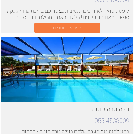
053-7106764
לופט מפואר לאירועים ומסיבות בצפון עם בריכת שחייה, גקוזי
ספא, חמאם תורכי ועוד! בלעדי באתר! חבילת חורף סופר
משתלמת למסיבות רווקים/ רווקות !
לפרטים נוספים
וילה טרה קוטה
055-4538009
בואו לחגוג את הערב שלכם בוילה טרה קוטה - המקום