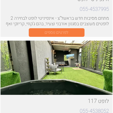
055-4537995
מתחם מסיבות חדש בראשל"צ - אינפיניטי לופט לבחירה 2
לופטים מעוצבים בסגנון אורבני וצעיר, בהם ג'קוזי, קריוקי ואף
בריכה מחוממת
לפרטים נוספים
לופט 117
055-4538052