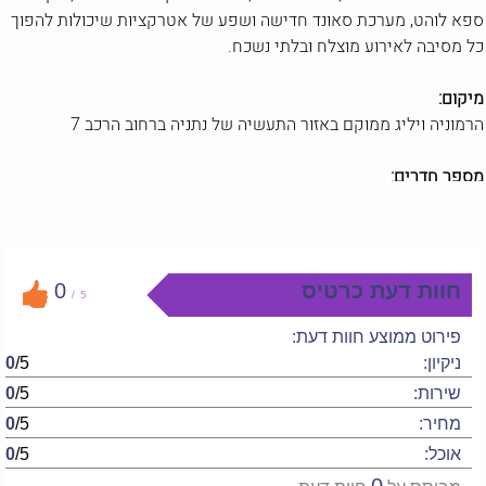
ספא לוהט, מערכת סאונד חדישה ושפע של אטרקציות שיכולות להפוך
כל מסיבה לאירוע מוצלח ובלתי נשכח.
מיקום:
הרמוניה ויליג ממוקם באזור התעשיה של נתניה ברחוב הרכב 7
מספר חדרים:
2 חדרים שינה מעוצבים + 2 חדרי שינה מאובזרים
מה במתחם:
2 חדרי שינה
חוות דעת כרטיס
0
/
5
אבזור חדרי השינה כולל: מיזוג אוויר איכותי, מיטה זוגית מוצעת עם
שידה, מסך
LCD
פירוט ממוצע חוות דעת:
מטבח מאובזר קומפלט
ניקיון:
/5
0
סלון יוקרתי עם מסך
LCD
המחובר ל-
YES
וגם עם חיבור לקריוקי
שירות:
/5
0
פינת אוכל
מחיר:
/5
0
שולחן סנוקר מקצועי
אוכל:
/5
0