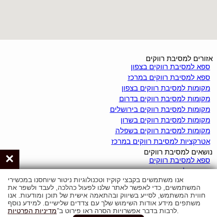
אזורים למסיבת רווקים
ספא למסיבת רווקים בצפון
ספא למסיבת רווקים במרכז
מקומות למסיבת רווקים בצפון
מקומות למסיבת רווקים בדרום
מקומות למסיבת רווקים בירושלים
מקומות למסיבת רווקים בשרון
מקומות למסיבת רווקים בשפלה
אטרקציות למסיבת רווקים במרכז
נושאים למסיבת רווקים
×
ספא למסיבת רווקים
צימרים למסיבת רווקים
אנו משתמשים בקבצי קוקיז וטכנולוגיות ניטור שיוחסנו במכשירי
וילות למסיבת רווקים
המשתמשים, כדי לאפשר לאתר שלנו לפעול כהלכה, לעבד ולשפר את
יאכטות למסיבת רווקים
חווית המשתמש, לסייע בשיווק ובהתאמה אישית של תוכן ומודעות. אנו
לופטים למסיבת רווקים
משתפים מידע אודות השימוש שלך עם צדדים שלישיים. למידע נוסף
.
לרבות בדבר אפשרויות הסרה ראו פירוט ב־
מדיניות הפרטיות
מועדוני חשפנות למסיבת רווקים