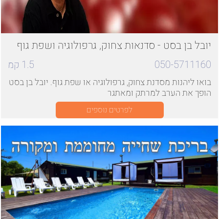
יובל בן בסט - סדנאות צחוק, גרפולוגיה ושפת גוף
050-5711160
1.5
קמ
בואו ליהנות מסדנת צחוק, גרפולוגיה או שפת גוף. יובל בן בסט
הופך את הערב למרתק ומאתגר
לפרטים נוספים