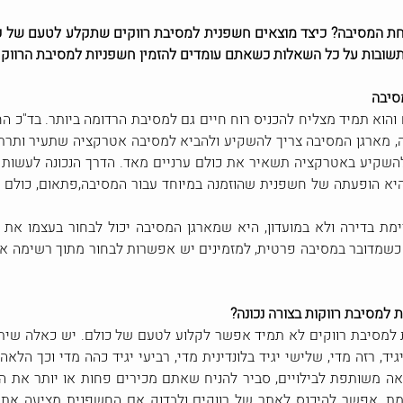
לחת המסיבה? כיצד מוצאים חשפנית למסיבת רווקים שתקלע לטעם של 
תשובות על כל השאלות כשאתם עומדים להזמין חשפניות למסיבת הרווק
סיבה
והוא תמיד מצליח להכניס רוח חיים גם למסיבת הרדומה ביותר. בד"כ החב
בה, מארגן המסיבה צריך להשקיע ולהביא למסיבה אטרקציה שתעיר ותר
להשקיע באטרקציה תשאיר את כולם ערניים מאד. הדרך הנכונה לעשות
א הופעתה של חשפנית שהוזמנה במיוחד עבור המסיבה,פתאום, כולם מ
מת בדירה ולא במועדון, היא שמארגן המסיבה יכול לבחור בעצמו את ה
 כשמדובר במסיבה פרטית, למזמינים יש אפשרות לבחור מתוך רשימה או
 למסיבת רווקות בצורה נכונה?
ת למסיבת רווקים לא תמיד אפשר לקלוע לטעם של כולם. יש כאלה שית
יד, רזה מדי, שלישי יגיד בלונדינית מדי, רביעי יגיד כהה מדי וכך ה
אה משותפת לבילויים, סביר להניח שאתם מכירים פחות או יותר את 
מת, אפשר להיכנס לאתר של רווקים ולבדוק אם החשפנית מציעה את ש