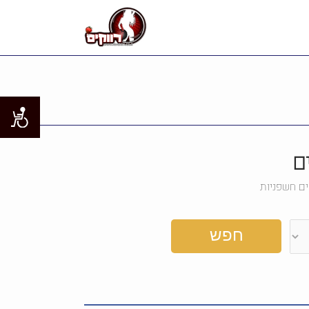
 רווקים
רעיונות
050-9997871
ם
ים חשפניות
חפש