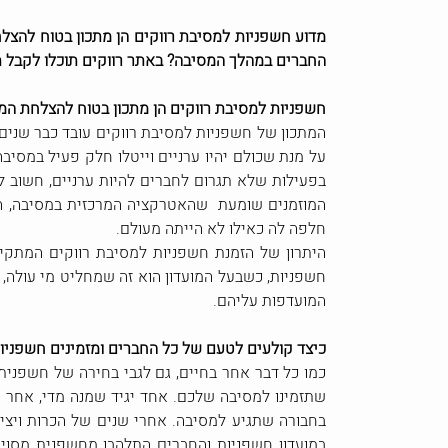
מדוע חשפניות למסיבת רווקים הן מתכון בטוח להצ
החברים במהלך המסיבה? באתר רווקים תוכלו לקבל 
חשפניות למסיבת רווקים הן מתכון בטוח להצלחת המ
המתכון של חשפניות למסיבת רווקים עובד כבר שנים 
על מנת שכולם יהיו ערניים וייטלו חלק פעיל במסי
בפעילות שלא תגרום לחברים להיות ערניים, חשוב 
המוזמנים שומעת שהאטרקציה המרכזית במסיבה, הי
חלפה לה כאילו לא הייתה מעולם.
היתרון של הזמנת חשפניות למסיבת רווקים המתקיי
חשפניות, כשבעל המועדון הוא זה שמחליט מי עולה,
המועדפות עליהם.
כיצד קולעים לטעם של כל החברים ומזמינים חשפניות
כמו כל דבר אחר בחיים, גם לגבי בחירה של חשפני
שתזמינו למסיבה שלכם. אחד יגיד שמנה מדי, אחר יג
בחבורה שתגיע למסיבה. אחרי שנים של הכרות ויצי
במועדון חשפניות והחברים התלהבו מחשפנית מסוי