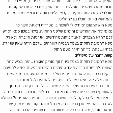
העליון או התחתון, בגליל המערבי או אל מול נוף כינרת, ואפילו ישנם
מכוני ספא מפוארים ומומלצים ברמת הגולן, את כל אותם המקומות
תוכלו למצוא באתר רווקים, לקרוא עליהם עוד מידע ולצפות בתמונות
להמחשה ואו אז תוכלו גם להחליט.
ספא הוא המקום האידיאלי לשכוח בו מטרדות ודאגות אשר כה
מאפיינות את החודשים והימים שלפני החתונה. בילוי במכון ספא יסייע
לכם למלא מצברים ולאגור כוחות מחודשים ואנרגיות חיוביות. ולא רק,
ספא למסיבת רווקים בצפון מבטיח לאורחים שלכם חוויה שאין שני לה,
בלתי נשכחת, כזו המותירה טעם מתוק.
קשת רחבה של טיפולים
ספא למסיבת רווקים בצפון בינות נוף מוריק ועוצר נשימה, מציע לחתן
השמח ולמוזמנים הרבה מאוד טיפולים מהנים ומרגיעים. ספא למסיבת
רווקים בצפון עם עיסויים הניתנים על ידי מיטב המעסים המקצועיים
ביותר, אלה ידעו אילו טיפולים ועיסויים להתאים לכל אחד בנפרד.
במקום מוצעים גם טיפולי יופי, לא משהו שרלוונטי רק לנשים, ניתן
להשתתף בשיעורי יוגה שילמדו אתכם כיצד להירגע ולנשום נכון, טיפולי
שיאצו וטיפולי רפלקסולוגיה. חשבתם שבכך הסתיימו העניינים? בהחלט
לא. במכון הספא ישנן בריכות ג'קוזי גדולות ומפנקות ועם זרמים, יש
חמאם טורקי, סאונה רטובה או יבשה ובריכת שחייה נהדרת מקורה