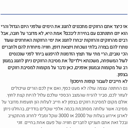
אז כיצד אתם הרווקים מתכננים לחגוג את הימים שלפני היום הגדול והרי
הוא יום חתונתכם עם בחירת ליבכם? אמת היא, לא מדובר על חובה, אבל
רבים מהרווקים והרווקות יבחרו לחגוג את ימי הרווקות האחרונים שעוד
נותרו להם בצורה בלתי נשכחת ויוצאת דופן, חוויה מיוחדת להם ולחברים
הכי טובים, הרי מתי עוד תצוץ הזדמנות להיפגש ביחד לפני שנכנסים
לעול המשפחה, משכנתא וילדים? את מסיבת הרווקים ניתן לחגוג במגוון
רב של מקומות ובמגוון אופנים, כאן נדבר על מקומות למסיבת רווקים
בצפון.
לא חייבים לשבור קופות חיסכון!
גם החתונה עצמה עולה לא מעט כסף, ואם אין לכם הורים שיכולים
לעזור לכם, סביר להניח שהמצב הכספי שלכם עלול להיות קצת לחוץ.
אולם מקום למסיבת רווקים בצפון לא חייב לעלות הון תועפות מדובר על
מסיבה אשר עלותה מסתכמת בכמה אלפי שקלים בודדים, בהחלט ניתן
לארגן אירוע בעלות של 2000 או 3000 שקל ומבלי לחרוג מהתקציב
ובכל זאת אתם תעניקו לחברים חוויה של פעם אחת בחיים. זוני