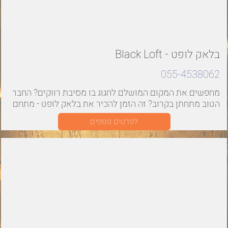
בלאק לופט - Black Loft
055-4538062
מחפשים את המקום המושלם לחגוג בו מסיבת רווקים? החבר
הטוב מתחתן בקרוב? זה הזמן להכיר את בלאק לופט - מתחם
לופט איכותי ויוקרתי, בשטח של כ180 מטר. Black
לפרטים נוספים
LOFT ממוקם בצפון הארץ ומתאים למסיבות ואירועים עד 60
איש, לרבות מסיבות רווקים.