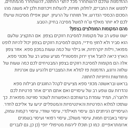
ההזדמנות שלכם להשתחרר מכל לחצי החתונה, להשתחרר מהמתחים,
לפגוש את החברים, לחלוק חוויות, להעלות זיכרונות ולכן לא משנה מהו
הסכום הכספי הנדרש, אל תוותרו על הרעיון. ישנן אפילו מסיבות שיעלו
לכם לא יותר מאלף ש"ח למשל מסיבה בחיק הטבע.
מהם המקומות המומלצים בצפון?
ישנו שפע רב של מקומות למסיבת רווקים בצפון. אם התקציב שלעם
הוא סביר ולא לחוץ מידיי, מקום למסיבת רווקים בצפון יכול להיות לופט
מפואר, וילות יוקרתיות, או בילוי של כמה שעות במכון ספא. אזור צפון
הארץ כיאה לחבל ארץ ירוק ופסטורלי מציע שפע רב של מכוני ספא,
אלה הם מקומות למסיבת רווקים בצפון המבטיחים לכם כמה שעות של
שלווה ורוגע, הזדמנות פז למלא את המצברים ולהגיע עם אנרגיות
מחודשות וחיוניות לחתונה.
בראש ובראשונה מכוני ספא מציעים לקהל החוגגים חבילות ספא
נהדרות עם שפע רב של עיסויים ואם אתם תרים אחר פרטיות לכם
ולחבר'ה, תמיד עומדת ברשותכם האפשרות לשכור סוויטה מפוארת. כך
שתזכו למלוא הפרטיות והאינטימיות והמטפלים יגיעו עד אליכם לחדר.
העיסויים הניתנים הם: עיסוי תאילנדי, עיסוי שוודי, עיסוי רקמות עמוק,
עיסוי באבנים חמות, עיסוי משולב, עיסוי רפואי ועיסוי בשמנים
ארומתראפיים. כמו כן תוכלו ליהנות מטיפולי יופי (כן כן, גם לגברים