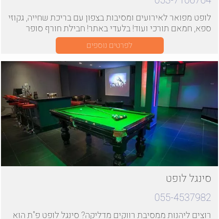
053-7106764
לופט מפואר לאירועים ומסיבות בצפון עם בריכת שחייה, גקוזי
ספא, חמאם תורכי ועוד! בלעדי באתר! חבילת חורף סופר
משתלמת למסיבות רווקים/ רווקות !
לפרטים נוספים
סינגל לופט
055-4537982
רוצים ליהנות ממסיבת רווקים מדליקה? סינגל לופט פ"ת הוא