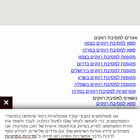
אזורים למסיבת רווקים
ספא למסיבת רווקים בצפון
ספא למסיבת רווקים במרכז
מקומות למסיבת רווקים בצפון
מקומות למסיבת רווקים בדרום
מקומות למסיבת רווקים בירושלים
מקומות למסיבת רווקים בשרון
מקומות למסיבת רווקים בשפלה
אטרקציות למסיבת רווקים במרכז
נושאים למסיבת רווקים
×
ספא למסיבת רווקים
צימרים למסיבת רווקים
אנו משתמשים בקבצי קוקיז וטכנולוגיות ניטור שיוחסנו במכשירי
וילות למסיבת רווקים
המשתמשים, כדי לאפשר לאתר שלנו לפעול כהלכה, לעבד ולשפר את
יאכטות למסיבת רווקים
חווית המשתמש, לסייע בשיווק ובהתאמה אישית של תוכן ומודעות. אנו
לופטים למסיבת רווקים
משתפים מידע אודות השימוש שלך עם צדדים שלישיים. למידע נוסף
.
לרבות בדבר אפשרויות הסרה ראו פירוט ב־
מדיניות הפרטיות
מועדוני חשפנות למסיבת רווקים