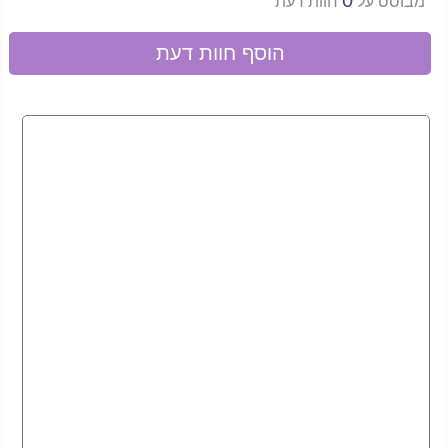
0
מבוסס על
חוות דעת
ניתן להזמין בתוספת תשלום:
סידור בלונים איכותי
עיצוב פרחים ייחודי
פיצות במחיר מוזל
פינות מולטימדיה
קייטרינג לאירועים
צלם מגנטים מקצועי
קהל יעד:
המקום מותאם לאירועים עד 40 אורחים כמו: מסיבות רווקים / ות, ימי
גיבוש לעובדים, מסיבות גיוס ושחרור, מסיבות הפתעה, מסיבות יום
הולדת לכל גיל, מסיבות סיום בית ספר וכד'.