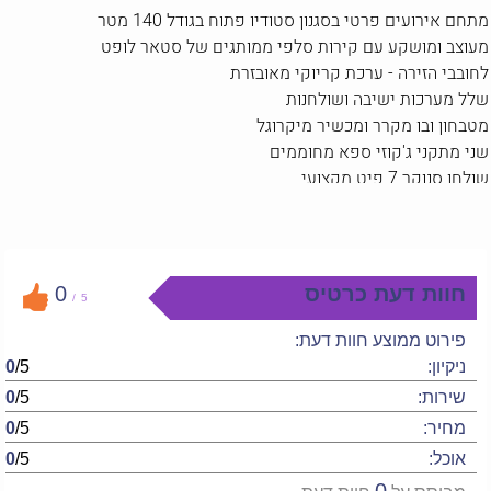
מתחם אירועים פרטי בסגנון סטודיו פתוח בגודל 140 מטר
מעוצב ומושקע עם קירות סלפי ממותגים של סטאר לופט
לחובבי הזירה - ערכת קריוקי מאובזרת
שלל מערכות ישיבה ושולחנות
מטבחון ובו מקרר ומכשיר מיקרוגל
שני מתקני ג'קוזי ספא מחוממים
שולחן סנוקר 7 פיט מקצועי
תאורת ריקודים מוארת
מקרן בגודל 100 אינץ'
מערכת שמע מעולה
חדר רחצה נקי
חוות דעת כרטיס
0
/
5
כדאי לדעת:
פירוט ממוצע חוות דעת:
ניתן לקבל תוספת שולחנות וכיסאות לאירוע גדול
ניקיון:
/5
0
יש מקום לעשות על האש
שירות:
/5
0
חניה ללא הגבלה ברחוב
מחיר:
/5
0
אינטרנט אלחוטי WI-FI
אוכל:
/5
0
נגיש לנכים