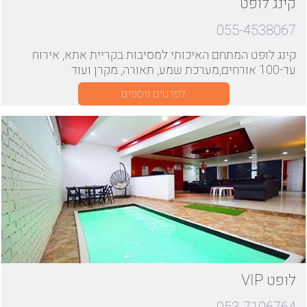
קינג לופט
055-4538067
קינג לופט המתחם האיכותי למסיבות בקריית אתא, אירוח
עד-100 אורחים,מערכת שמע, תאורה, מקרן ועוד
לפרטים נוספים
לופט VIP