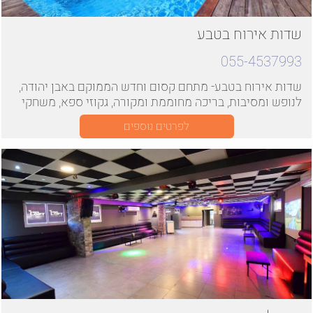
שדות אירוח בטבע
055-4537993
שדות אירוח בטבע- מתחם קסום וחדש הממוקם באבן יהודה,
לנופש ומסיבות, בריכה מחוממת ומקורה, גקוזי ספא, משחקי
שולחן
לפרטים נוספים